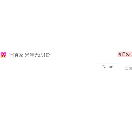
今日の
​写真家 米津光のHP
Nature
Dro