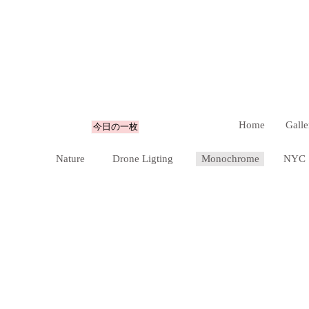
Home
Galle
今日の一枚
Nature
Drone Ligting
Monochrome
NYC